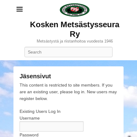
Kosken Metsästysseura
Ry
Metsästystä ja riistanhoitoa vuodesta 1946
Search
Jäsensivut
P
This content is restricted to site members. If you
o
are an existing user, please log in. New users may
s
register below.
t
Existing Users Log In
e
Username
d
o
n
Password