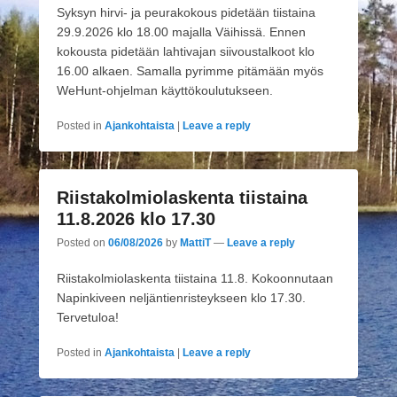
Syksyn hirvi- ja peurakokous pidetään tiistaina
29.9.2026 klo 18.00 majalla Väihissä. Ennen
kokousta pidetään lahtivajan siivoustalkoot klo
16.00 alkaen. Samalla pyrimme pitämään myös
WeHunt-ohjelman käyttökoulutukseen.
Posted in
Ajankohtaista
|
Leave a reply
Riistakolmiolaskenta tiistaina
11.8.2026 klo 17.30
Posted on
06/08/2026
by
MattiT
—
Leave a reply
Riistakolmiolaskenta tiistaina 11.8. Kokoonnutaan
Napinkiveen neljäntienristeykseen klo 17.30.
Tervetuloa!
Posted in
Ajankohtaista
|
Leave a reply