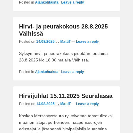
Posted in
Ajankohtaista
|
Leave a reply
Hirvi- ja peurakokous 28.8.2025
Väihissä
Posted on
14/08/2025
by
MattiT
—
Leave a reply
Syksyn hirvi- ja peurakokous pidetään torstaina
28.8.2025 klo 18.00 majalla Väihissä.
Posted in
Ajankohtaista
|
Leave a reply
Hirvijuhlat 15.11.2025 Seuralassa
Posted on
14/08/2025
by
MattiT
—
Leave a reply
Kosken Metsästysseura ry. toivottaa tervetulleeksi
maanomistajat perheineen, naapuriseurojen
edustajat ja jäsenensä hirvipeijaisiin lauantaina